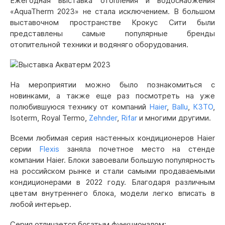
Ежегодная выставка отопления и водоснабжения
«AquaTherm 2023» не стала исключением. В большом
выставочном пространстве Крокус Сити были
представлены самые популярные бренды
отопительной техники и водяняго оборудования.
На мероприятии можно было познакомиться с
новинками, а также еще раз посмотреть на уже
полюбившуюся технику от компаний
Haier
,
Ballu
,
КЗТО
,
Isoterm, Royal Termo,
Zehnder
,
Rifar
и многими другими.
Всеми любимая серия настенных кондиционеров Haier
серии
Flexis
заняла почетное место на стенде
компании Haier. Блоки завоевали большую популярность
на российском рынке и стали самыми продаваемыми
кондиционерами в 2022 году. Благодаря различным
цветам внутреннего блока, модели легко вписать в
любой интерьер.
Серия отличается богатым функционалом: