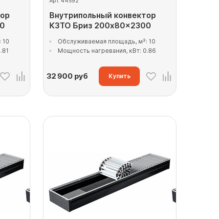
Арт. 44592
тор
Внутрипольный конвектор
00
КЗТО Бриз 200x80x2300
 10
Обслуживаемая площадь, м²: 10
.81
Мощность нагревания, кВт: 0.86
32 900
руб
Купить