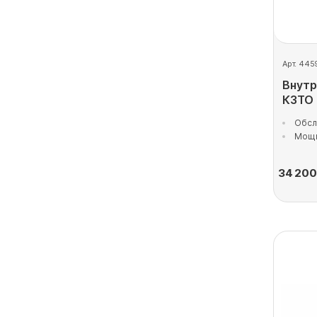
Арт. 445
Внутр
КЗТО
Обсл
Мощн
34 200