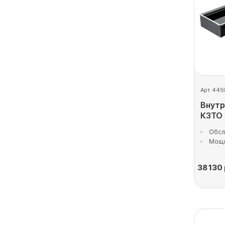
Арт. 445
Внутр
КЗТО
Обсл
Мощн
38 130