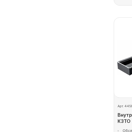
Арт. 445
Внутр
КЗТО
Обсл