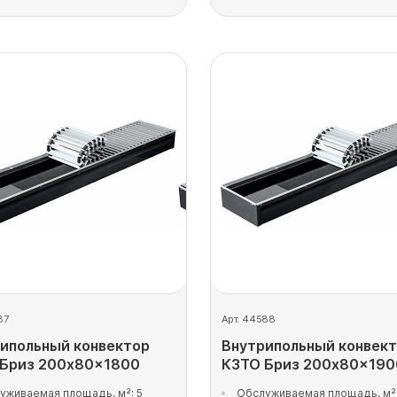
87
Арт. 44588
ипольный конвектор
Внутрипольный конвек
 Бриз 200x80x1800
КЗТО Бриз 200x80x190
уживаемая площадь, м²: 5
Обслуживаемая площадь, м²: