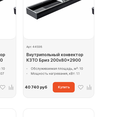
Арт. 44598
тор
Внутрипольный конвектор
00
КЗТО Бриз 200x80x2900
 10
Обслуживаемая площадь, м²: 10
.07
Мощность нагревания, кВт: 1.1
40 740
руб
Купить