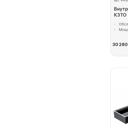
Арт. 445
Внутр
КЗТО
Обсл
Мощн
30 280