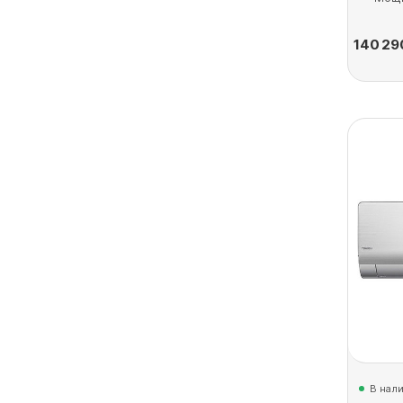
140 29
В нал