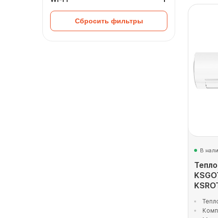
Сбросить фильтры
В нал
Тепло
KSGO
KSRO
Тепл
Комп