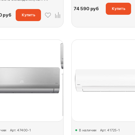
74 590
руб
Купить
0
руб
Купить
ичии
Арт. 47400-1
В наличии
Арт. 41725-1