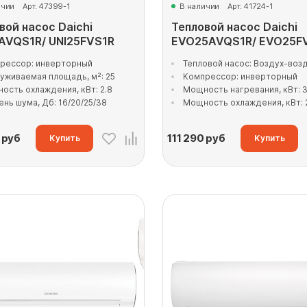
ичии
Арт. 47399-1
В наличии
Арт. 41724-1
вой насос Daichi
Тепловой насос Daichi
AVQS1R/ UNI25FVS1R
EVO25AVQS1R/ EVO25F
рессор: инверторный
Тепловой насос: Воздух-воз
уживаемая площадь, м²: 25
Компрессор: инверторный
ость охлаждения, кВт: 2.8
Мощность нагревания, кВт: 3
ень шума, Дб: 16/20/25/38
Мощность охлаждения, кВт: 
руб
111 290
руб
Купить
Купить