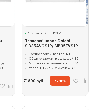
В наличии
Арт. 41729-1
u
Тепловой насос Daichi
SIB35AVQS1R/ SIB35FVS1R
Компрессор: инверторный
Обслуживаемая площадь, м²: 35
Мощность охлаждения, кВт: 3.51
 25
Уровень шума, Дб: 25/28/32/42
2.7
71 890
руб
Купить