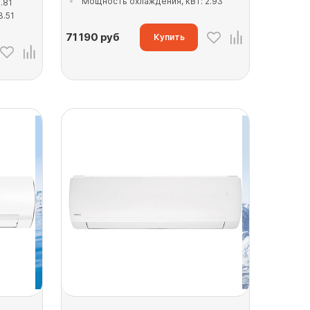
Мощность охлаждения, кВт: 2.93
.81
3.51
71 190
руб
Купить