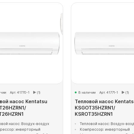
ичии
Арт. 41770-1
(1)
В наличии
Арт. 41771-1
(1)
вой насос Kentatsu
Тепловой насос Kentats
T26HZRN1/
KSGOT35HZRN1/
T26HZRN1
KSROT35HZRN1
овой насос: Воздух-воздух
Тепловой насос: Воздух-воз
рессор: инверторный
Компрессор: инверторный