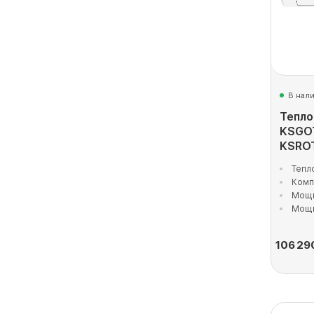
В нал
Тепло
KSGO
KSRO
Тепл
Комп
Мощн
Мощн
106 29