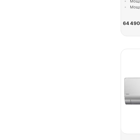
Мощн
Мощн
64 490