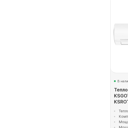
В нал
Тепло
KSGO
KSRO
Тепл
Комп
Мощн
Мощн