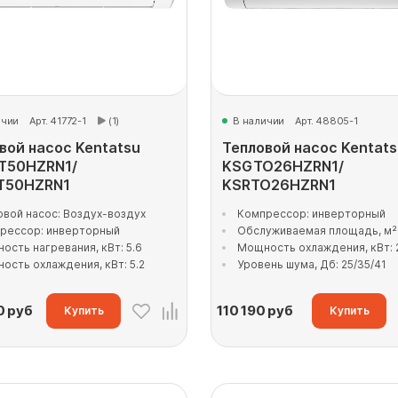
ичии
Арт. 41772-1
(1)
В наличии
Арт. 48805-1
вой насос Kentatsu
Тепловой насос Kentats
T50HZRN1/
KSGTO26HZRN1/
T50HZRN1
KSRTO26HZRN1
овой насос: Воздух-воздух
Компрессор: инверторный
рессор: инверторный
Обслуживаемая площадь, м²:
ость нагревания, кВт: 5.6
Мощность охлаждения, кВт: 
ость охлаждения, кВт: 5.2
Уровень шума, Дб: 25/35/41
0
руб
110 190
руб
Купить
Купить