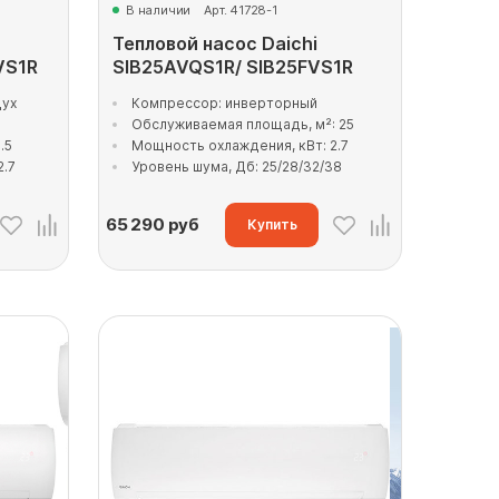
В наличии
Арт. 41728-1
Тепловой насос Daichi
VS1R
SIB25AVQS1R/ SIB25FVS1R
дух
Компрессор: инверторный
Обслуживаемая площадь, м²: 25
.5
Мощность охлаждения, кВт: 2.7
2.7
Уровень шума, Дб: 25/28/32/38
65 290
руб
Купить