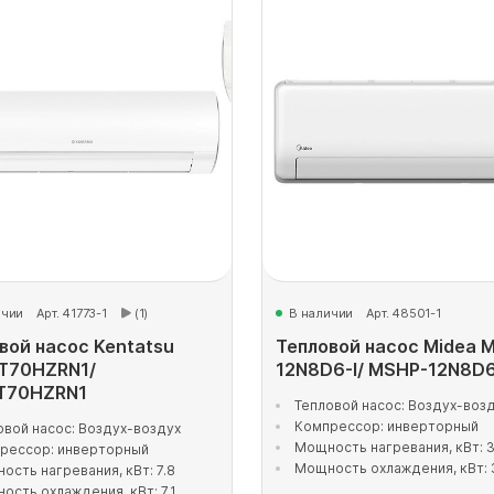
ичии
Арт. 41773-1
(1)
В наличии
Арт. 48501-1
вой насос Kentatsu
Тепловой насос Midea 
T70HZRN1/
12N8D6-I/ MSHP-12N8D
T70HZRN1
Тепловой насос: Воздух-воз
Компрессор: инверторный
овой насос: Воздух-воздух
Мощность нагревания, кВт: 3
рессор: инверторный
Мощность охлаждения, кВт: 
ость нагревания, кВт: 7.8
ость охлаждения, кВт: 7.1