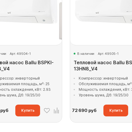
ичии
Арт. 49504-1
В наличии
Арт. 49505-1
вой насос Ballu BSPKI-
Тепловой насос Ballu BS
8_V4
13HN8_V4
рессор: инверторный
Компрессор: инверторный
уживаемая площадь, м²: 25
Обслуживаемая площадь, м²:
ость охлаждения, кВт: 2.93
Мощность охлаждения, кВт: 
ень шума, Дб: 19/25/30
Уровень шума, Дб: 19/25/30
руб
72 690
руб
Купить
Купить