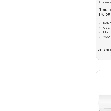
В нал
Тепло
UNI25
Комп
Обсл
Мощн
Уров
70 790