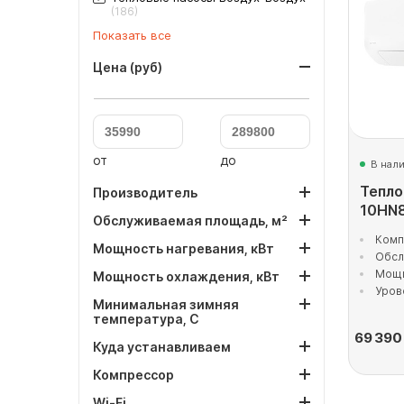
(186)
Показать все
Цена (руб)
от
до
В нал
Тепло
Производитель
10HN
Обслуживаемая площадь, м²
Комп
Мощность нагревания, кВт
Обсл
Мощн
Мощность охлаждения, кВт
Уров
Минимальная зимняя
температура, С
69 390
Куда устанавливаем
Компрессор
Wi-Fi