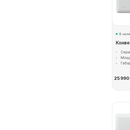
В нал
Конве
Сери
Мощн
Габа
25 990