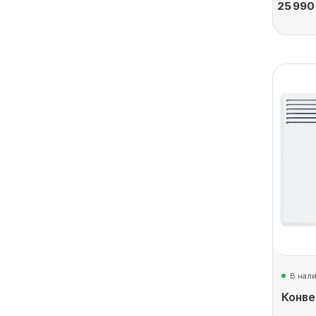
25 990
В нал
Конве