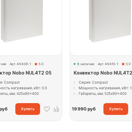
ичии
Арт. 49409-1
5.0
В наличии
Арт. 49410-1
5.0
ктор Nobo NUL4T2 05
Конвектор Nobo NUL4T2
я: Compact
Серия: Compact
ость нагревания, кВт: 0.5
Мощность нагревания, кВт: 1
риты, мм: 425x90x400
Габариты, мм: 525x90x400
руб
19 990
руб
Купить
Купить