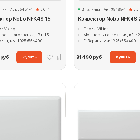
ичии
Арт. 35484-1
5.0 (1)
В наличии
Арт. 35485-1
5.0
ктор Nobo NFK4S 15
Конвектор Nobo NFK4S 
: Viking
Серия: Viking
ость нагревания, кВт: 1.5
Мощность нагревания, кВт: 2
риты, мм: 1025x55x400
Габариты, мм: 1325x55x400
руб
31 490
руб
Купить
Купить