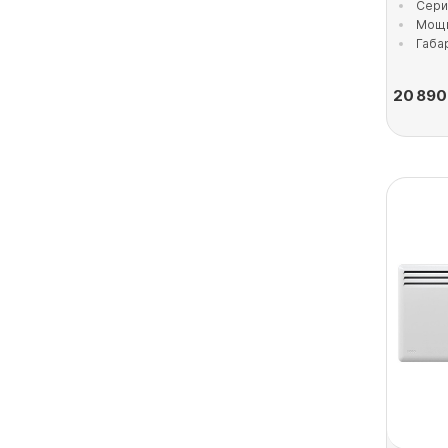
Серия
Мощн
Габа
20 890