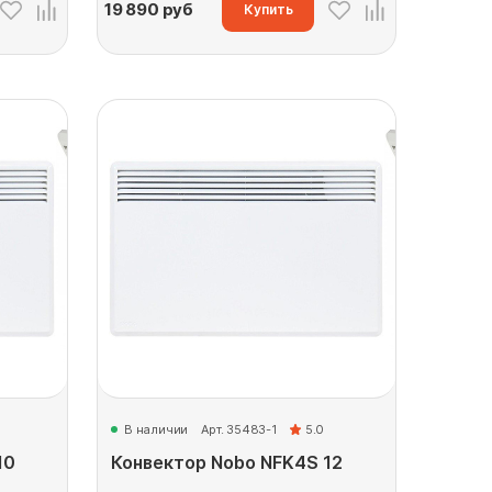
19 890
руб
Купить
В наличии
Арт. 35483-1
5.0
10
Конвектор Nobo NFK4S 12