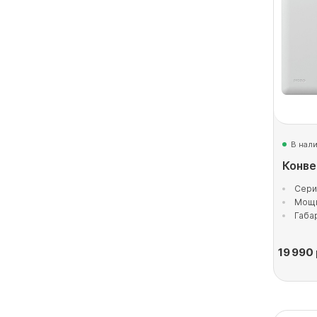
В нал
Конве
Сери
Мощн
Габа
19 990