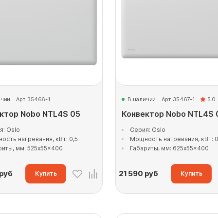
ичии
Арт. 35466-1
В наличии
Арт. 35467-1
5.0
ктор Nobo NTL4S 05
Конвектор Nobo NTL4S 
я: Oslo
Серия: Oslo
ость нагревания, кВт: 0,5
Мощность нагревания, кВт: 0
риты, мм: 525x55x400
Габариты, мм: 625x55x400
руб
21 590
руб
Купить
Купить