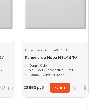
В наличии
Арт. 35468-1
5.0
07
Конвектор Nobo NTL4S 10
Серия: Oslo
.75
Мощность нагревания, кВт: 1
Габариты, мм: 725x55x400
22 990
руб
Купить