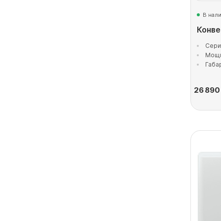
В нал
Конве
Серия
Мощн
Габа
26 890