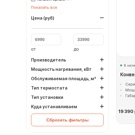
Показать все
Цена (руб)
от
до
Производитель
В нал
Мощность нагревания, кВт
Конве
Обслуживаемая площадь, м²
Сери
Тип термостата
Мощн
Габа
Тип установки
Куда устанавливаем
19 390
Сбросить фильтры