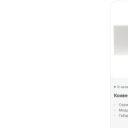
В нал
Конве
Сери
Мощн
Габа