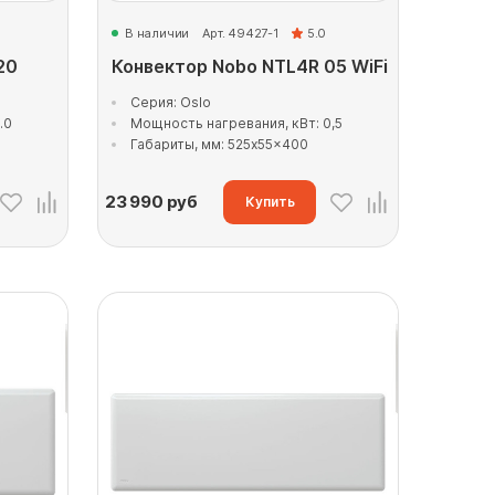
В наличии
Арт. 49427-1
5.0
20
Конвектор Nobo NTL4R 05 WiFi
Серия: Oslo
.0
Мощность нагревания, кВт: 0,5
Габариты, мм: 525x55x400
23 990
руб
Купить