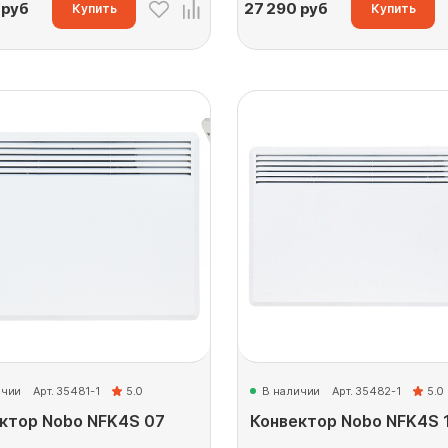
руб
27 290
руб
Купить
Купить
ичии
Арт. 35481-1
5.0
В наличии
Арт. 35482-1
5.0
ктор Nobo NFK4S 07
Конвектор Nobo NFK4S 