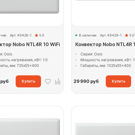
ичии
Арт. 49428-1
5.0
В наличии
Арт. 49429-1
5.0
ктор Nobo NTL4R 10 WiFi
Конвектор Nobo NTL4R 1
я: Oslo
Серия: Oslo
ость нагревания, кВт: 1.0
Мощность нагревания, кВт: 1
риты, мм: 725x55x400
Габариты, мм: 1025x55x400
руб
29 990
руб
Купить
Купить