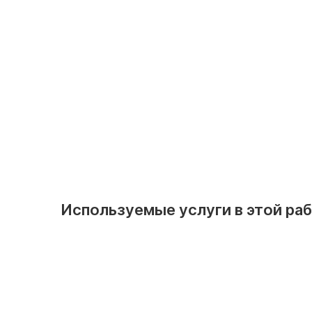
FWB02BTV
Тип подключения: двухтрубное
Мощность охлаждения, кВт: 2.6
Обслуживаемая площадь, м²: 26
Напор воздуха: средненапорный
56 380
руб
Используемые услуги в этой ра
Монтаж канального фанкойла
до 5 кВт