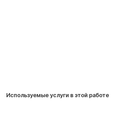
Используемые услуги в этой работе
Монтаж мульти-сплит системы на 2
Монтаж в
блока
м3/час