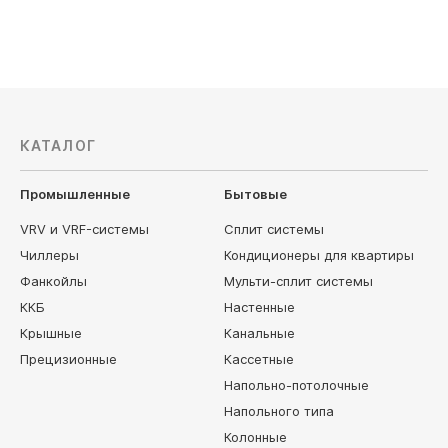
22 000
руб
12 500
р
КАТАЛОГ
Промышленные
Бытовые
VRV и VRF-системы
Сплит системы
Чиллеры
Кондиционеры для квартиры
Фанкойлы
Мульти-сплит системы
ККБ
Настенные
Крышные
Канальные
Прецизионные
Кассетные
Напольно-потолочные
Напольного типа
Колонные