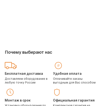
48ARN1/ MDOFJ2-48AN1
KSFV140
Мощность охлаждения, кВт: 14.0
Мощность 
Обслуживаемая площадь, м²: 140
Обслужив
173 900
руб
201 190
Почему выбирают нас
Бесплатная доставка
Удобная оплата
Доставляем оборудование в
Оплачивайте заказы
любую точку России
выгодным для Вас способом
Монтаж в срок
Официальная гарантия
Установка оборудования по
Комплексная гарантия на