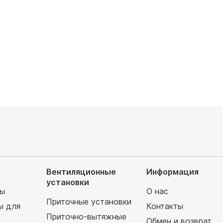
аемая площадь, м²: 25
Обслуживаемая площадь, м²: 50
руб
177 760
руб
Вентиляционные
Информация
установки
мы
О нас
Приточные установки
ы для
Контакты
Приточно-вытяжные
Обмен и возврат