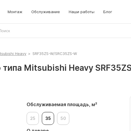
Монтаж
Обслуживание
Наши работы
Блог
tsubishi Heavy
>
SRF35ZS-W/SRC35ZS-W
типа Mitsubishi Heavy SRF35Z
Обслуживаемая площадь, м²
25
35
50
О товаре