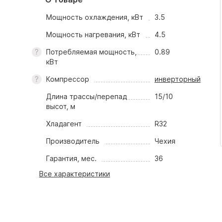
Мощность охлаждения, кВт
3.5
Мощность нагревания, кВт
4.5
Потребляемая мощность,
0.89
кВт
Компрессор
инверторный
Длина трассы/перепад
15/10
высот, м
Хладагент
R32
Производитель
Чехия
Гарантия, мес.
36
Все характеристики