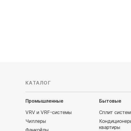
Мощность охлаждения, кВт: 3.5
Обслужив
Напор воздуха: средненапорный
114 480
108 640
руб
КАТАЛОГ
Промышленные
Бытовые
VRV и VRF-системы
Сплит систе
Чиллеры
Кондиционер
квартиры
Фанкойлы