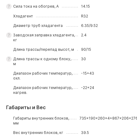
Сила тока на обогрев, А
14.15
Хладагент
R32
Диаметр труб хладагента
6.35/9.52
Заводская заправка хладагента,
2.4
кг
Длина трассы/перепад высот, м
90/15
Длина трассы к одному блоку,
30
м
Диапазон рабочих температур,
-15+43
охл.
Диапазон рабочих температур,
-22+24
нагрев.
Габариты и Вес
Габариты внутренних блоков,
735x190x260x4+867x206x27
мм
Вес внутренних блоков, кг
39.5