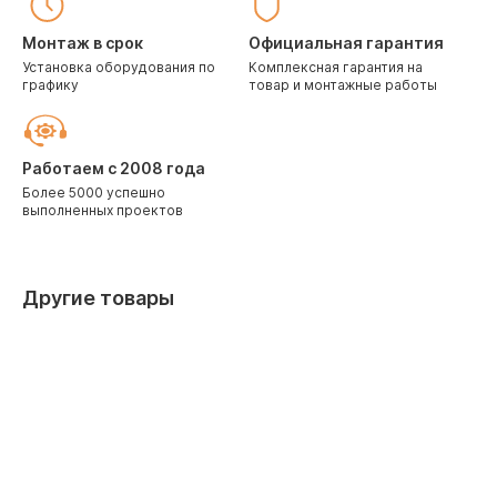
Монтаж в срок
Официальная гарантия
Установка оборудования по
Комплексная гарантия на
графику
товар и монтажные работы
Работаем с 2008 года
Более 5000 успешно
выполненных проектов
Другие товары
Скидка 10% при заказе через корзину
Скидка 10%