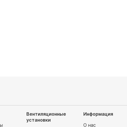
одключаемых блоков: 3
Кол-во подключаемых блоков: 4
 охлаждения, кВт: 7.1/2.64x3
Мощность охлаждения, кВт:
8.0/2.34x4
аемая площадь, м²: 75/25x3
Обслуживаемая площадь, м²: 80/20x
шума, Дб: 23/33/37
Уровень шума, Дб: 22/31/36
0
руб
171 500
руб
Вентиляционные
Информация
установки
мы
О нас