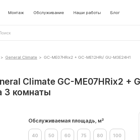
Монтаж
Обслуживание
Наши работы
Блог
>
General Climate
>
GC-ME07HRix2 + GC-ME12HRi/ GU-M3E24H1
neral Climate GC-ME07HRix2 + 
 3 комнаты
Обслуживаемая площадь, м²
40
50
60
75
80
100