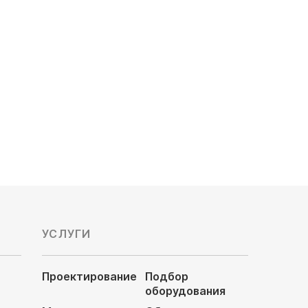
Кол-во подключаемых блоков: 4
Мощность охлаждения, кВт:
10.5/2.64x4
4
Обслуживаемая площадь, м²:
100/25x4
Уровень шума, Дб: 23/33/37
179 500
руб
УСЛУГИ
Проектирование
Подбор
оборудования