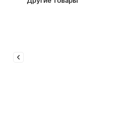
Другие товары
В наличии
Арт. 37432
3.0
В наличии
Мульти сплит система
Мульти с
General Climate Mars GC-
General 
ME07HRix3/ GU-M3E21H1
ME09HRi