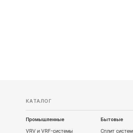
Кол-во подключаемых блоков: 3
Кол-во п
Мощность охлаждения, кВт:
Мощность
6.1/2.34x3
Обслужив
Обслуживаемая площадь, м²: 60/20x3
Уровень 
Уровень шума, Дб: 24/35/39
165 00
126 500
руб
КАТАЛОГ
Промышленные
Бытовые
VRV и VRF-системы
Сплит систе