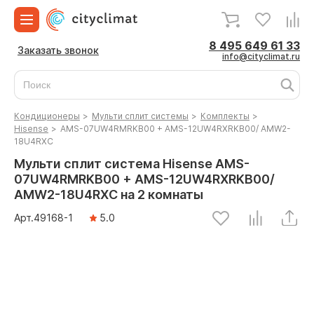
8 495 649 61 33
Заказать звонок
info@cityclimat.ru
Кондиционеры
>
Мульти сплит системы
>
Комплекты
>
Hisense
>
AMS-07UW4RMRKB00 + AMS-12UW4RXRKB00/ AMW2-
18U4RXC
Мульти сплит система Hisense AMS-
07UW4RMRKB00 + AMS-12UW4RXRKB00/
AMW2-18U4RXC на 2 комнаты
Арт.
49168
-1
5.0