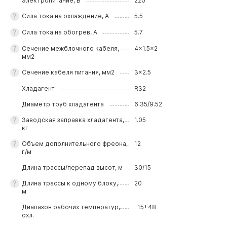
Электропитание, В
220
Сила тока на охлаждение, А
5.5
Сила тока на обогрев, А
5.7
Сечение межблочного кабеля,
4x1.5x2
мм2
Сечение кабеля питания, мм2
3x2.5
Хладагент
R32
Диаметр труб хладагента
6.35/9.52
Заводская заправка хладагента,
1.05
кг
Объем дополнительного фреона,
12
г/м
Длина трассы/перепад высот, м
30/15
Длина трассы к одному блоку,
20
м
Диапазон рабочих температур,
-15+48
охл.