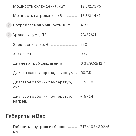
Мощность охлаждения, кВт
12.3/2.73x5
Мощность нагревания, кВт
12.3/3.14x5
Потребляемая мощность, кВт
4.32
Уровень шума, Дб
23/37/41
Электропитание, В
220
Хладагент
R32
Диаметр труб хладагента
6.35/9.52/12.7
Длина трассы/перепад высот, м
80/35
Диапазон рабочих температур,
-15+50
охл.
Диапазон рабочих температур,
-15+24
нагрев.
Габариты и Вес
Габариты внутренних блоков,
717x193x302x5
мм