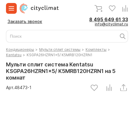
8 495 649 61 33
Заказать звонок
info@cityclimat.ru
Кондиционеры
>
Мульти сплит системы
>
Комплекты
>
Kentatsu
>
KSGPA26HZRN1x5/ K5MRB120HZRN1
Мульти сплит система Kentatsu
KSGPA26HZRN1x5/ K5MRB120HZRN1 на 5
комнат
Арт.
48473
-1