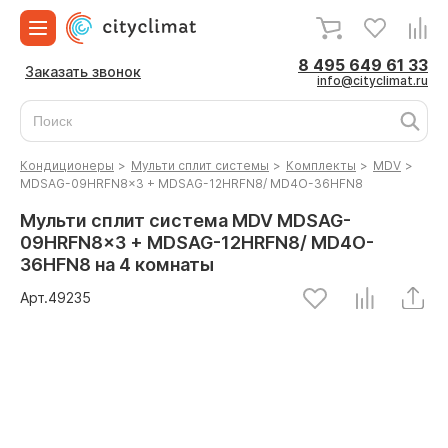
8 495 649 61 33
Заказать звонок
info@cityclimat.ru
Кондиционеры
>
Мульти сплит системы
>
Комплекты
>
MDV
>
MDSAG-09HRFN8x3 + MDSAG-12HRFN8/ MD4O-36HFN8
Мульти сплит система MDV MDSAG-
09HRFN8x3 + MDSAG-12HRFN8/ MD4O-
36HFN8 на 4 комнаты
Арт.
49235