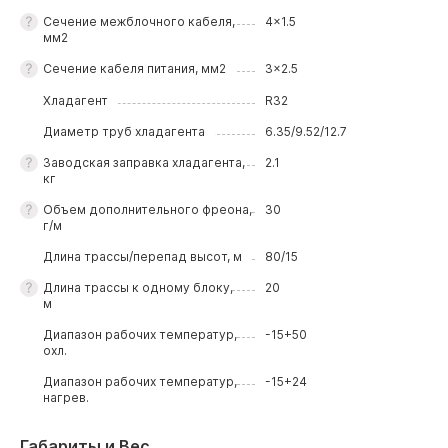
Сечение межблочного кабеля,
4x1.5
мм2
Сечение кабеля питания, мм2
3x2.5
Хладагент
R32
Диаметр труб хладагента
6.35/9.52/12.7
Заводская заправка хладагента,
2.1
кг
Объем дополнительного фреона,
30
г/м
Длина трассы/перепад высот, м
80/15
Длина трассы к одному блоку,
20
м
Диапазон рабочих температур,
-15+50
охл.
Диапазон рабочих температур,
-15+24
нагрев.
Габариты и Вес