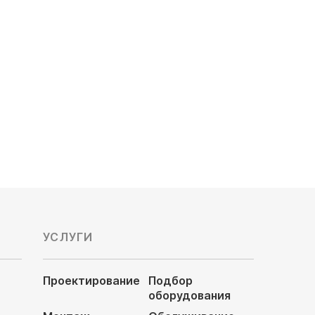
10.55/2.64x4
Обслуживаемая площадь, м²:
100/25x4
Уровень шума, Дб: 19/25/39
330 800
руб
УСЛУГИ
Проектирование
Подбор
оборудования