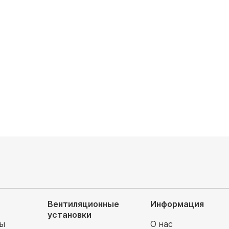
 охлаждения, кВт:
Мощность охлаждения, кВт:
2
7.91/2.64x2+3.52
аемая площадь, м²:
Обслуживаемая площадь, м²:
85/25x2+35
шума, Дб: 19/25/39
Уровень шума, Дб: 19/25/39
руб
208 900
руб
Вентиляционные
Информация
установки
мы
О нас