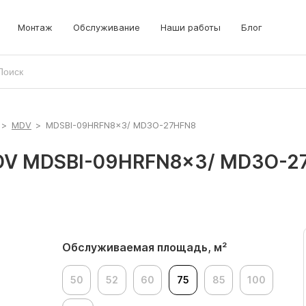
Монтаж
Обслуживание
Наши работы
Блог
>
MDV
>
MDSBI-09HRFN8x3/ MD3O-27HFN8
MDV MDSBI-09HRFN8x3/ MD3O-2
Обслуживаемая площадь, м²
50
52
60
75
85
100