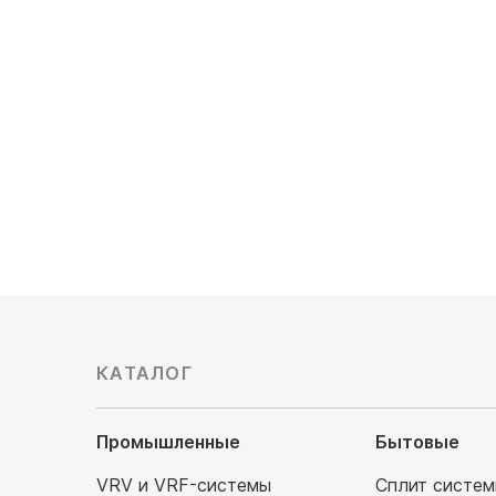
4.1/2.64x2
Мощность
Обслуживаемая площадь, м²: 52/26x2
5.2/2.64+3.5
Уровень шума, Дб: 19/25/39
Обслужив
60/25+35
Уровень 
138 800
руб
166 200
КАТАЛОГ
Промышленные
Бытовые
VRV и VRF-системы
Сплит систе