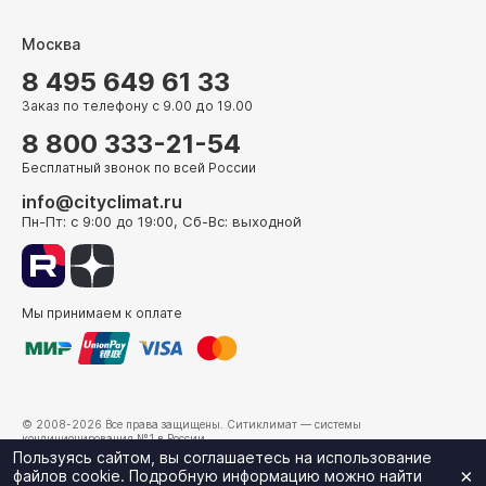
Москва
8 495 649 61 33
Заказ по телефону с 9.00 до 19.00
8 800 333-21-54
Бесплатный звонок по всей России
info@cityclimat.ru
Пн-Пт: с 9:00 до 19:00, Сб-Вс: выходной
Мы принимаем к оплате
© 2008-2026 Все права защищены.
Ситиклимат
— системы
кондиционирования №1 в России.
г. Москва, ул. Электрозаводская, д. 24
Пользуясь сайтом, вы соглашаетесь на использование
×
файлов cookie. Подробную информацию можно найти