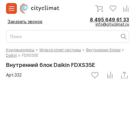
8 495 649 61 33
Заказать звонок
info@cityclimat.ru
Кондиционеры
>
Мульти сплит системы
>
Внутренние блоки
>
Daikin
>
FDXS35E
Внутренний блок Daikin FDXS35E
Арт.
332