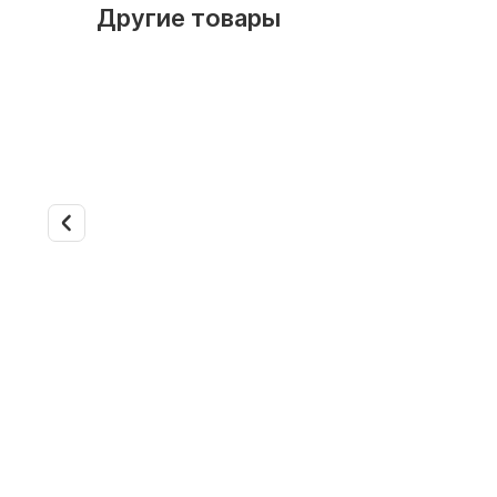
Другие товары
Арт. 2091
Внутренн
FFQ25B
Арт. 2081
Обслужив
Канальный кондиционер
Мощность
Daikin FDQ125B/RZQS125CV
Компрессор: инверторный