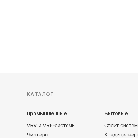
142 50
Обслуживаемая площадь, м²: 125
Мощность охлаждения, кВт: 12.5
Напор воздуха: высоконапорный
168 000
руб
КАТАЛОГ
Промышленные
Бытовые
VRV и VRF-системы
Сплит систе
Чиллеры
Кондиционер