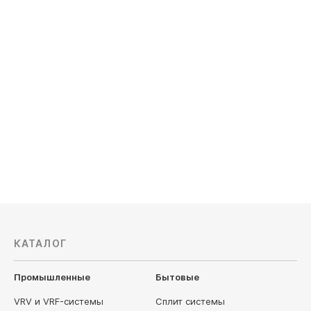
Арт. 36880
Внутренний блок Mitsubishi Electric
MSZ-AP71VG
Обслуживаемая площадь, м²: 70
Мощность охлаждения, кВт: 5.0
157 450
руб
КАТАЛОГ
Промышленные
Бытовые
VRV и VRF-системы
Сплит системы