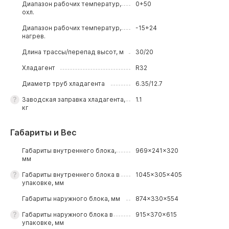
Диапазон рабочих температур,
0+50
охл.
Диапазон рабочих температур,
-15+24
нагрев.
Длина трассы/перепад высот, м
30/20
Хладагент
R32
Диаметр труб хладагента
6.35/12.7
Заводская заправка хладагента,
1.1
кг
Габариты и Вес
Габариты внутреннего блока,
969x241x320
мм
Габариты внутреннего блока в
1045x305x405
упаковке, мм
Габариты наружного блока, мм
874x330x554
Габариты наружного блока в
915x370x615
упаковке, мм