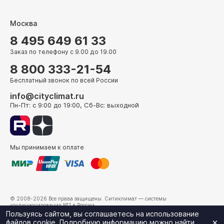
Москва
8 495 649 61 33
Заказ по телефону с 9.00 до 19.00
8 800 333-21-54
Бесплатный звонок по всей России
info@cityclimat.ru
Пн-Пт: с 9:00 до 19:00, Сб-Вс: выходной
Мы принимаем к оплате
© 2008-2026 Все права защищены.
Ситиклимат
— системы
кондиционирования №1 в России.
г. Москва, ул. Электрозаводская, д. 24
Пользуясь сайтом, вы соглашаетесь на использование
×
файлов cookie. Подробную информацию можно найти