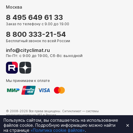
Москва
8 495 649 61 33
Заказ по телефону с 9.00 до 19.00
8 800 333-21-54
Бесплатный звонок по всей России
info@cityclimat.ru
Пн-Пт: с 9:00 до 19:00, Сб-Вс: выходной
Мы принимаем к оплате
© 2008-2026 Все права защищены.
Ситиклимат
— системы
кондиционирования №1 в России.
г. Москва, ул. Электрозаводская, д. 24
Пользуясь сайтом, вы соглашаетесь на использование
×
файлов cookie. Подробную информацию можно найти
на странице
«Политика cookie файлов»
.