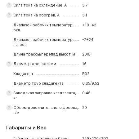
Сила тока на охлаждение, А
3.7
Сила тока на обогрев, А
3.1
Диапазон рабочих температур,
+18+43
охл.
Диапазон рабочих температур,
-7+24
нагрев.
Длина трассы/перепад высот, м
20/8
Диаметр дренажа, мм
16
Хладагент
R32
Диаметр труб хладагента
6.35/9.52
Заводская заправка хладагента,
0.46
кг
Объем дополнительного фреона,
20
г/м
Габариты и Вес
Габариты внутреннего блока,
729x200x292