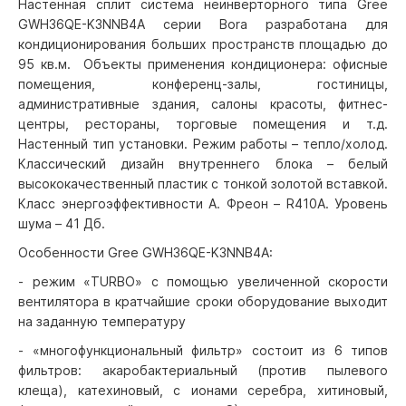
Настенная сплит система неинверторного типа Gree
GWH36QE-K3NNB4A серии Bora разработана для
кондиционирования больших пространств площадью до
95 кв.м. Объекты применения кондиционера: офисные
помещения, конференц-залы, гостиницы,
административные здания, салоны красоты, фитнес-
центры, рестораны, торговые помещения и т.д.
Настенный тип установки. Режим работы – тепло/холод.
Классический дизайн внутреннего блока – белый
высококачественный пластик с тонкой золотой вставкой.
Класс энергоэффективности А. Фреон – R410A. Уровень
шума – 41 Дб.
Особенности Gree GWH36QE-K3NNB4A:
- режим «TURBO» с помощью увеличенной скорости
вентилятора в кратчайшие сроки оборудование выходит
на заданную температуру
- «многофункциональный фильтр» состоит из 6 типов
фильтров: акаробактериальный (против пылевого
клеща), катехиновый, с ионами серебра, хитиновый,