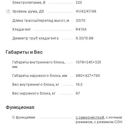
Электропитание, В
220
Уровень шума, Дб
41/42/47/48
Длина трассы/перепад высот, м
30/10
Хладагент
R410A
Диаметр труб хладагента
6.35/15.88
Габариты и Вес
Габариты внутреннего блока,
1078x245x325
мм
Габариты наружного блока, мм
980x427x790
Вес внутреннего блока, кг
16.5
Вес наружного блока, кг
67
Функционал
С функциями
с самоочисткой
, с ночным
режимом, с режимом СОН