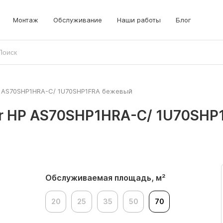
Монтаж
Обслуживание
Наши работы
Блог
AS70SHP1HRA-C/ 1U70SHP1FRA бежевый
lar HP AS70SHP1HRA-C/ 1U70SHP
Обслуживаемая площадь, м²
20
25
35
50
70