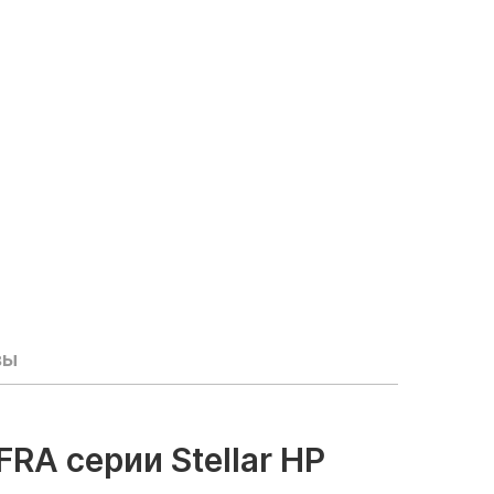
вы
A серии Stellar HP