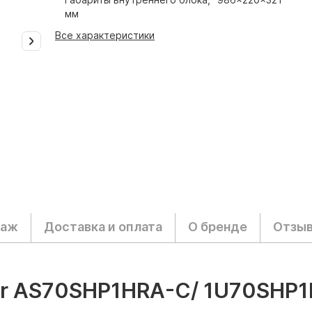
мм
Все характеристики
таж
Доставка и оплата
О бренде
Отзы
er AS70SHP1HRA-C/ 1U70SHP1FR