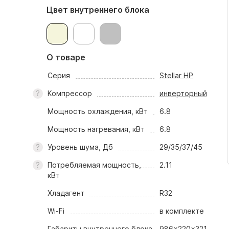
Цвет внутреннего блока
О товаре
Серия
Stellar HP
Компрессор
инверторный
Мощность охлаждения, кВт
6.8
Мощность нагревания, кВт
6.8
Уровень шума, Дб
29/35/37/45
Потребляемая мощность,
2.11
кВт
Хладагент
R32
Wi-Fi
в комплекте
Габариты внутреннего блока,
986x220x321