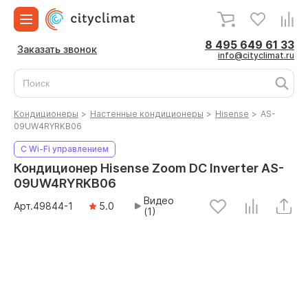
8 495 649 61 33
Заказать звонок
info@cityclimat.ru
Кондиционеры
>
Настенные кондиционеры
>
Hisense
>
AS-
09UW4RYRKB06
С Wi-Fi управлением
Кондиционер Hisense Zoom DC Inverter AS-
09UW4RYRKB06
Видео
Арт.
49844
-1
5.0
(1)