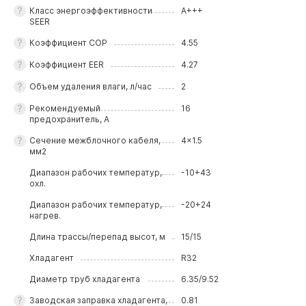
Класс энергоэффективности
A+++
SEER
Коэффициeнт COP
4.55
Коэффициeнт EER
4.27
Объем удаления влаги, л/час
2
Рекомендуемый
16
предохранитель, А
Сечение межблочного кабеля,
4x1.5
мм2
Диапазон рабочих температур,
-10+43
охл.
Диапазон рабочих температур,
-20+24
нагрев.
Длина трассы/перепад высот, м
15/15
Хладагент
R32
Диаметр труб хладагента
6.35/9.52
Заводская заправка хладагента,
0.81