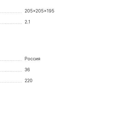
205x205x195
2.1
Россия
36
220