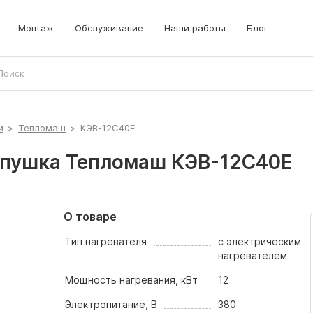
Монтаж
Обслуживание
Наши работы
Блог
и
>
Тепломаш
>
КЭВ-12С40Е
 пушка Тепломаш КЭВ-12С40Е
О товаре
Тип нагревателя
с электрическим
нагревателем
Мощность нагревания, кВт
12
Электропитание, В
380