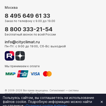
Москва
8 495 649 61 33
Заказ по телефону с 9.00 до 19.00
8 800 333-21-54
Бесплатный звонок по всей России
info@cityclimat.ru
Пн-Пт: с 9:00 до 19:00, Сб-Вс: выходной
Мы принимаем к оплате
© 2008-2026 Все права защищены.
Ситиклимат
— системы
кондиционирования №1 в России.
г. Москва, ул. Электрозаводская, д. 24
Пользуясь сайтом, вы соглашаетесь на использование
×
файлов cookie. Подробную информацию можно найти
на странице
«Политика cookie файлов»
.