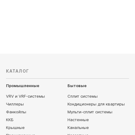
Тип нагрева: прямой
Тип нагре
Термостат: есть
Термостат
8 590
руб
9 590
р
КАТАЛОГ
Промышленные
Бытовые
VRV и VRF-системы
Сплит системы
Чиллеры
Кондиционеры для квартиры
Фанкойлы
Мульти-сплит системы
ККБ
Настенные
Крышные
Канальные