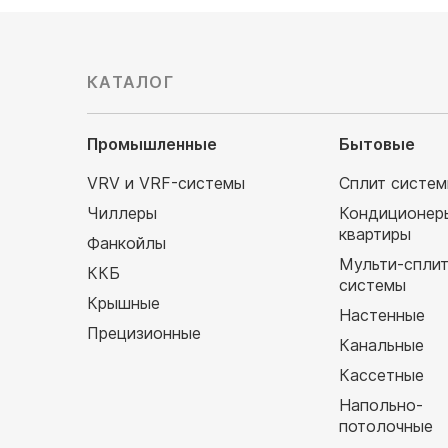
КАТАЛОГ
Промышленные
Бытовые
VRV и VRF-системы
Сплит систе
Чиллеры
Кондиционер
квартиры
Фанкойлы
Мульти-спли
ККБ
системы
Крышные
Настенные
Прецизионные
Канальные
Кассетные
Напольно-
потолочные