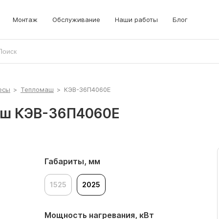
Монтаж
Обслуживание
Наши работы
Блог
есы
>
Тепломаш
>
КЭВ-36П4060Е
аш КЭВ-36П4060Е
Габариты, мм
1525
2025
Мощность нагревания, кВт