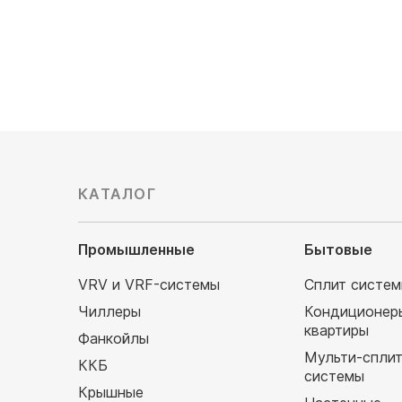
138 060
руб
142 830
153 400 руб
158 700 р
КАТАЛОГ
Промышленные
Бытовые
VRV и VRF-системы
Сплит систе
Чиллеры
Кондиционер
квартиры
Фанкойлы
Мульти-спли
ККБ
системы
Крышные