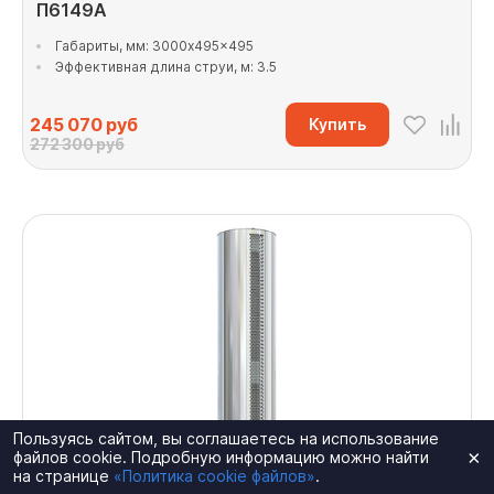
П6149А
Габариты, мм: 3000x495x495
Эффективная длина струи, м: 3.5
245 070
руб
Купить
272 300 руб
Пользуясь сайтом, вы соглашаетесь на использование
×
файлов cookie. Подробную информацию можно найти
на странице
«Политика cookie файлов»
.