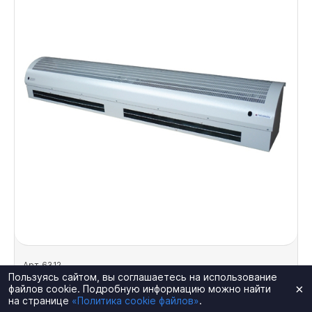
Арт. 6312
Пользуясь сайтом, вы соглашаетесь на использование
Тепловая завеса Тепломаш КЭВ-28П3131W
×
файлов cookie. Подробную информацию можно найти
на странице
«Политика cookie файлов»
.
Габариты, мм: 1070x325x265