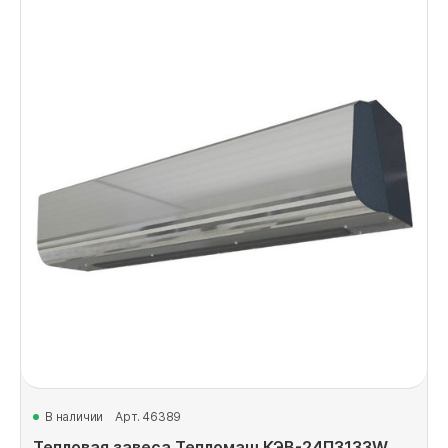
В наличии
Арт. 46389
Тепловая завеса Тепломаш КЭВ-24П3133W