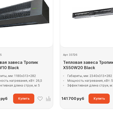
25
Арт. 33726
вая завеса Тропик
Тепловая завеса Тропи
10 Black
X550W20 Black
риты, мм: 1180x313x282
Габариты, мм: 2340x313x282
ость нагревания, кВт: 26,5
Мощность нагревания, кВт: 
ктивная длина струи, м: 5
Эффективная длина струи, м:
руб
141 700
руб
Купить
Купить