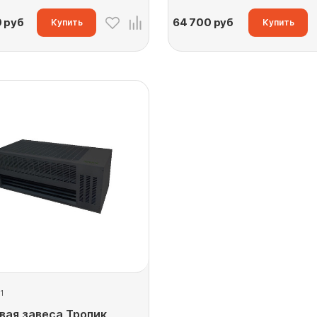
0
руб
64 700
руб
Купить
Купить
1
вая завеса Тропик