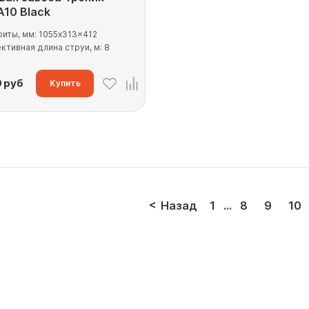
10 Black
риты, мм: 1055x313x412
ктивная длина струи, м: 8
0
руб
Купить
Назад
1
...
8
9
10