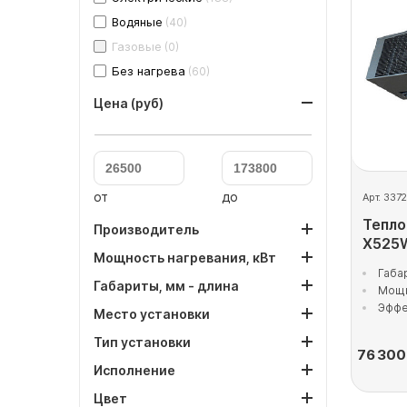
Водяные
(40)
Газовые
(0)
Без нагрева
(60)
Цена (руб)
от
до
Арт. 337
Тепло
Производитель
X525W
Мощность нагревания, кВт
Габа
Габариты, мм - длина
Мощн
Эффе
Место установки
Тип установки
76 300
Исполнение
Цвет