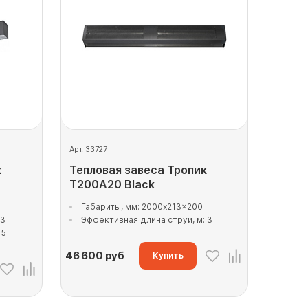
Арт. 33727
к
Тепловая завеса Тропик
T200A20 Black
Габариты, мм: 2000x213x200
53
Эффективная длина струи, м: 3
 5
46 600
руб
Купить