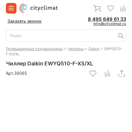
8 495 649 61 33
Заказать звонок
info@cityclimat.ru
Промышленные кондиционеры
>
Чиллеры
>
Daikin
>
EWYQ510-
F-XS/XL
Чиллер Daikin EWYQ510-F-XS/XL
Арт.
39065