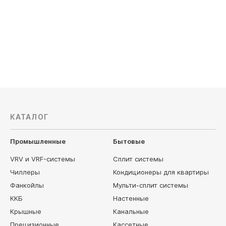
Хладагент: R410A
Хладагент
Вес, кг: 755
Вес, кг: 7
Цена по запросу
Цена по з
КАТАЛОГ
Промышленные
Бытовые
VRV и VRF-системы
Сплит системы
Чиллеры
Кондиционеры для квартиры
Фанкойлы
Мульти-сплит системы
ККБ
Настенные
Крышные
Канальные
Прецизионные
Кассетные