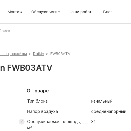
локи
рышные кондиционеры
Монтаж
Обслуживание
Наши работы
Блог
рецизионные кондиционеры
ные фанкойлы
>
Daikin
>
FWB03ATV
in FWB03ATV
О товаре
Тип блока
канальный
Напор воздуха
средненапорный
Обслуживаемая площадь,
31
м²