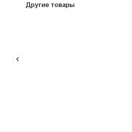
Другие товары
Арт. 3339
Канальны
FWB03A
Арт. 3338
Мощность
Канальный фанкойл Daikin
Обслужив
FWB02JT
Напор во
Мощность охлаждения, кВт: 1.6