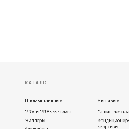
Обслуживаемая площадь, м²: 15
54 510
Напор воздуха: средненапорный
39 520
руб
КАТАЛОГ
Промышленные
Бытовые
VRV и VRF-системы
Сплит систе
Чиллеры
Кондиционер
квартиры