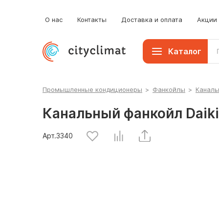
б
К
О нас
Контакты
Доставка и оплата
Акции
П
Каталог
Промышленные кондиционеры
>
Фанкойлы
>
Каналь
Канальный фанкойл Daik
Арт.
3340