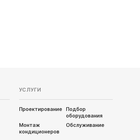
Обслуживаемая площадь, м²: 26
Напор воздуха: средненапорный
46 460
руб
УСЛУГИ
Проектирование
Подбор
оборудования
Монтаж
Обслуживание
кондиционеров