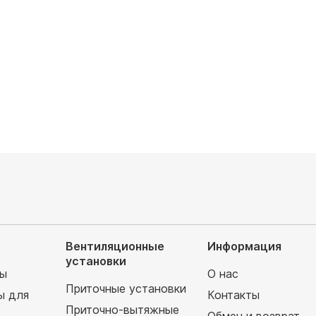
Обслуживаемая площадь, м²: 26
руб
Напор воздуха: средненапорный
51 300
руб
Вентиляционные
Информация
установки
мы
О нас
Приточные установки
ы для
Контакты
Приточно-вытяжные