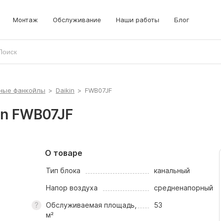
локи
рышные кондиционеры
Монтаж
Обслуживание
Наши работы
Блог
рецизионные кондиционеры
ные фанкойлы
>
Daikin
>
FWB07JF
in FWB07JF
О товаре
Тип блока
канальный
Напор воздуха
средненапорный
Обслуживаемая площадь,
53
м²