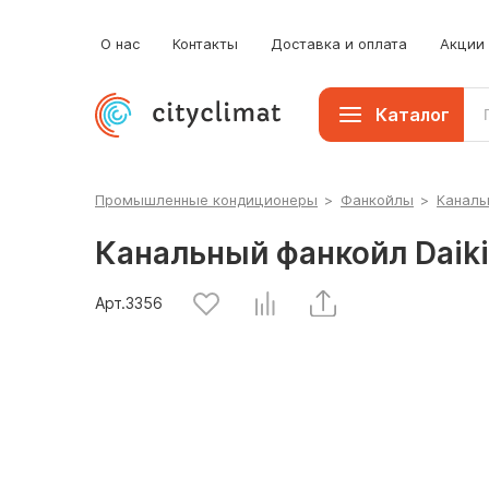
б
К
О нас
Контакты
Доставка и оплата
Акции
П
Каталог
Промышленные кондиционеры
>
Фанкойлы
>
Каналь
Канальный фанкойл Daik
Арт.
3356