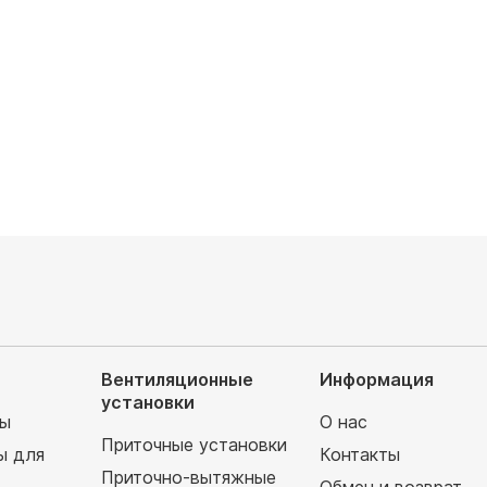
Обслуживаемая площадь, м²: 53
руб
Напор воздуха: средненапорный
79 710
руб
Вентиляционные
Информация
установки
мы
О нас
Приточные установки
ы для
Контакты
Приточно-вытяжные