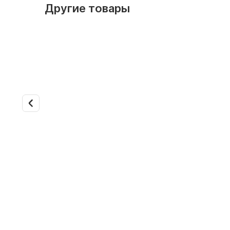
Другие товары
Арт. 3354
Арт. 3355
Канальный фанкойл Daikin
Канальны
FWB07ATN
FWB07A
Мощность охлаждения, кВт: 6.4
Мощность
Обслуживаемая площадь, м²: 64
Обслужив
Напор воздуха: средненапорный
Напор во