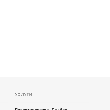
Канальный фанкойл General
Climate GDUR-P-24
Тип подключения: четырехтрубное
Мощность охлаждения, кВт: 22,6
Обслуживаемая площадь, м²: 226
Напор воздуха: высоконапорный
146 400
руб
УСЛУГИ
Проектирование
Подбор