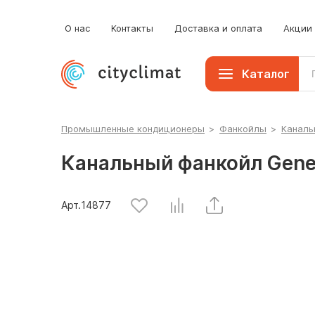
б
К
О нас
Контакты
Доставка и оплата
Акции
П
Каталог
Промышленные кондиционеры
>
Фанкойлы
>
Каналь
Канальный фанкойл Gene
Арт.
14877