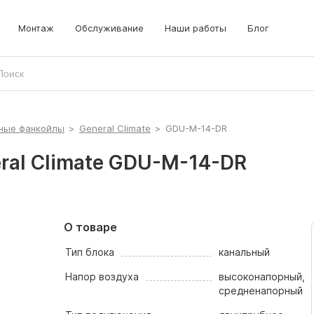
локи
рышные кондиционеры
Монтаж
Обслуживание
Наши работы
Блог
рецизионные кондиционеры
ные фанкойлы
>
General Climate
>
GDU-M-14-DR
ral Climate GDU-M-14-DR
О товаре
Тип блока
канальный
Напор воздуха
высоконапорный,
средненапорный