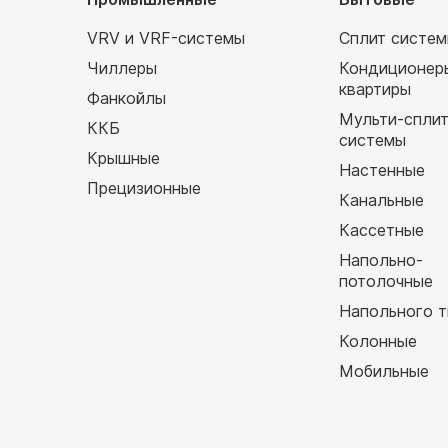
VRV и VRF-системы
Сплит систе
Чиллеры
Кондиционер
квартиры
Фанкойлы
Мульти-спли
ККБ
системы
Крышные
Настенные
Прецизионные
Канальные
Кассетные
Напольно-
потолочные
Напольного т
Колонные
Мобильные