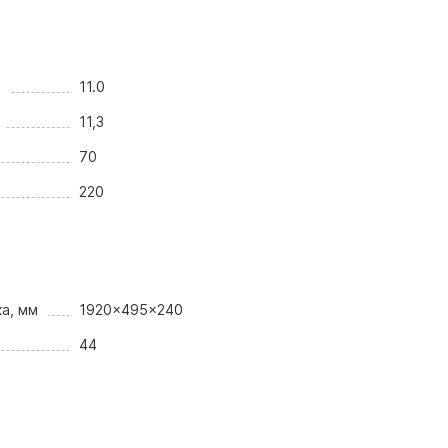
т
11.0
11,3
70
220
а, мм
1920x495x240
44