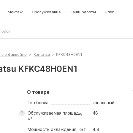
локи
рышные кондиционеры
Монтаж
Обслуживание
Наши работы
Блог
рецизионные кондиционеры
ные фанкойлы
>
Kentatsu
>
KFKC48H0EN1
atsu KFKC48H0EN1
О товаре
Тип блока
канальный
Обслуживаемая площадь,
48
м²
Мощность охлаждения, кВт
4.8