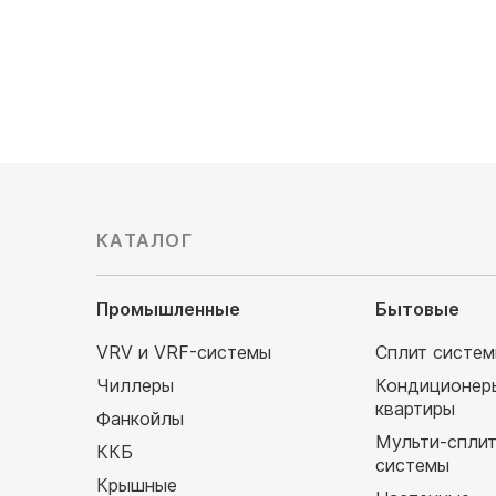
25 680
руб
28 030
КАТАЛОГ
Промышленные
Бытовые
VRV и VRF-системы
Сплит систе
Чиллеры
Кондиционер
квартиры
Фанкойлы
Мульти-спли
ККБ
системы
Крышные