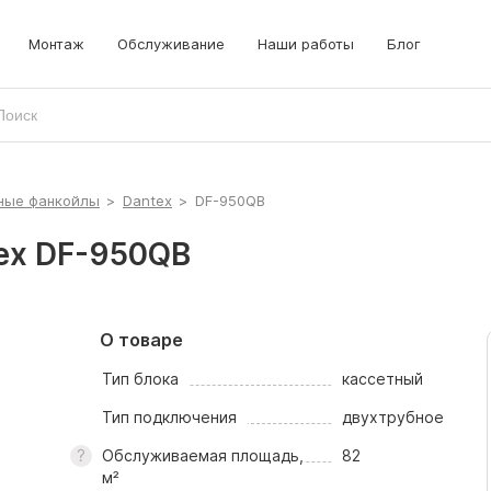
локи
рышные кондиционеры
Монтаж
Обслуживание
Наши работы
Блог
рецизионные кондиционеры
ные фанкойлы
>
Dantex
>
DF-950QB
ex DF-950QB
О товаре
Тип блока
кассетный
Тип подключения
двухтрубное
Обслуживаемая площадь,
82
м²