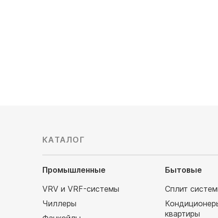
Мощность охлаждения, кВт: 6,9
Мощность
Обслуживаемая площадь, м²: 69
Обслужив
Цена по запросу
Цена по 
КАТАЛОГ
Промышленные
Бытовые
VRV и VRF-системы
Сплит систе
Чиллеры
Кондиционер
квартиры