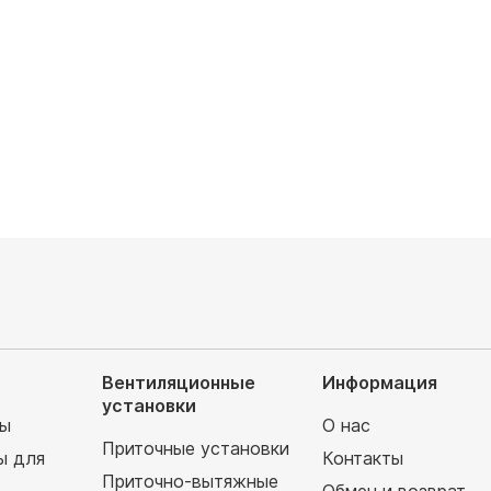
 охлаждения, кВт: 7,2
Мощность охлаждения, кВт: 10,3
аемая площадь, м²: 72
Обслуживаемая площадь, м²: 103
запросу
Цена по запросу
Вентиляционные
Информация
установки
мы
О нас
Приточные установки
ы для
Контакты
Приточно-вытяжные