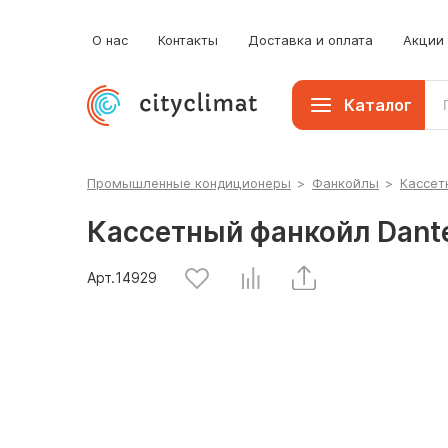
б
К
О нас
Контакты
Доставка и оплата
Акции
П
Каталог
Промышленные кондиционеры
>
Фанкойлы
>
Кассет
Кассетный фанкойл Dant
Арт.
14929