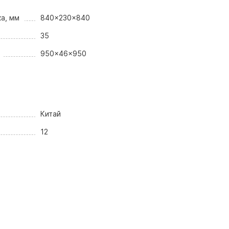
а, мм
840x230x840
35
950x46x950
Китай
12