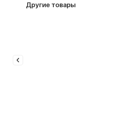
Другие товары
В наличии
Арт. 14927
В наличии
Кассетный фанкойл Dantex
Кассетн
DF-750QB
DF-850Q
Тип подключения: двухтрубное
Тип подк