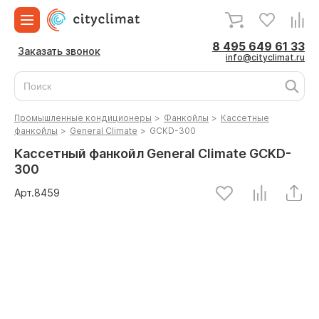
8 495 649 61 33
Заказать звонок
info@cityclimat.ru
Промышленные кондиционеры
>
Фанкойлы
>
Кассетные
фанкойлы
>
General Climate
>
GCKD-300
Кассетный фанкойл General Climate GCKD-
300
Арт.
8459