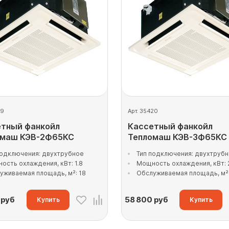
19
Арт. 35420
тный фанкойл
Кассетный фанкойл
омаш КЭВ-2Ф65КС
Тепломаш КЭВ-3Ф65КС
подключения: двухтрубное
Тип подключения: двухтруб
ость охлаждения, кВт: 1.8
Мощность охлаждения, кВт: 
уживаемая площадь, м²: 18
Обслуживаемая площадь, м²:
руб
58 800
руб
Купить
Купить