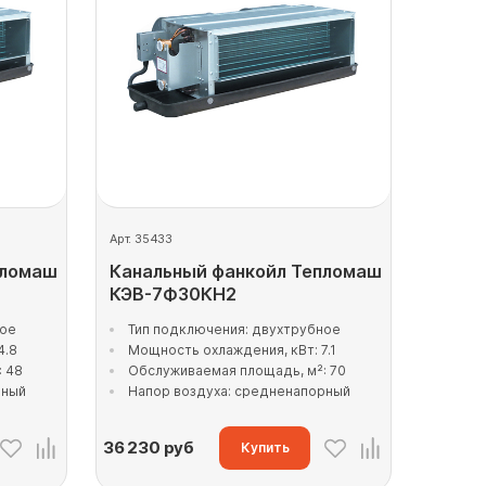
Арт. 35433
пломаш
Канальный фанкойл Тепломаш
КЭВ-7Ф30КН2
ное
Тип подключения: двухтрубное
4.8
Мощность охлаждения, кВт: 7.1
: 48
Обслуживаемая площадь, м²: 70
рный
Напор воздуха: средненапорный
36 230
руб
Купить