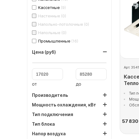
Кассетные
(9)
Настенные
(0)
Напольно-потолочные
(0)
Напольные
(0)
Промышленные
(16)
Цена (руб)
Арт. 354
Кассе
Тепл
от
до
Тип 
Производитель
Мощн
Мощность охлаждения, кВт
Обсл
Тип подключения
57 830
Тип блока
Напор воздуха