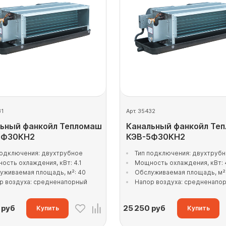
31
Арт. 35432
ьный фанкойл Тепломаш
Канальный фанкойл Те
4Ф30КН2
КЭВ-5Ф30КН2
подключения: двухтрубное
Тип подключения: двухтруб
ость охлаждения, кВт: 4.1
Мощность охлаждения, кВт: 
уживаемая площадь, м²: 40
Обслуживаемая площадь, м²
р воздуха: средненапорный
Напор воздуха: средненапо
руб
25 250
руб
Купить
Купить