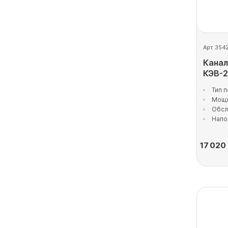
Арт. 354
Канал
КЭВ-
Тип 
Мощн
Обсл
Напо
17 020