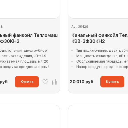
28
Арт. 35429
ьный фанкойл Тепломаш
Канальный фанкойл Те
2Ф30КН2
КЭВ-3Ф30КН2
подключения: двухтрубное
Тип подключения: двухтруб
ость охлаждения, кВт: 1.9
Мощность охлаждения, кВт: 
уживаемая площадь, м²: 20
Обслуживаемая площадь, м²:
р воздуха: средненапорный
Напор воздуха: средненапо
руб
20 010
руб
Купить
Купить