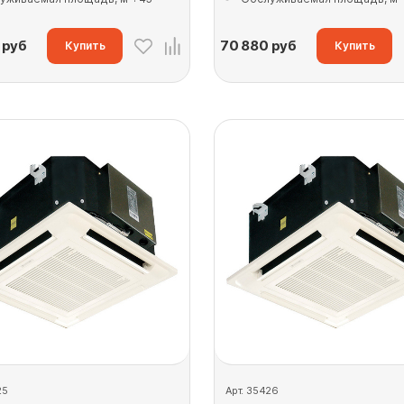
руб
70 880
руб
Купить
Купить
25
Арт. 35426