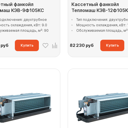
тный фанкойл
Кассетный фанкойл
омаш КЭВ-9Ф105КС
Тепломаш КЭВ-12Ф105
подключения: двухтрубное
Тип подключения: двухтруб
ость охлаждения, кВт: 9.0
Мощность охлаждения, кВт: 
уживаемая площадь, м²: 90
Обслуживаемая площадь, м²:
руб
82 230
руб
Купить
Купить