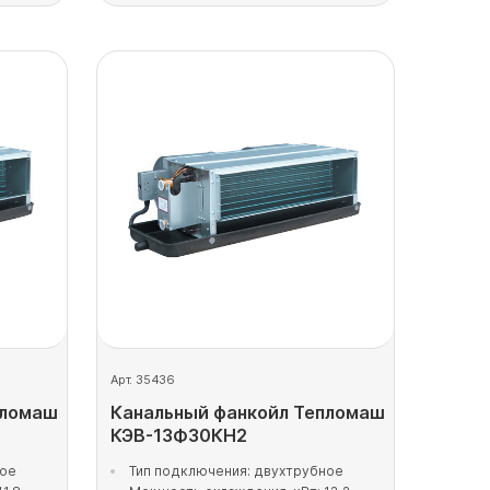
Арт. 35436
пломаш
Канальный фанкойл Тепломаш
КЭВ-13Ф30КН2
ное
Тип подключения: двухтрубное