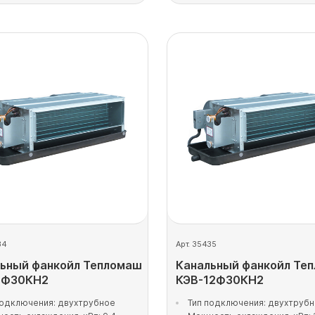
34
Арт. 35435
ьный фанкойл Тепломаш
Канальный фанкойл Те
9Ф30КН2
КЭВ-12Ф30КН2
подключения: двухтрубное
Тип подключения: двухтруб