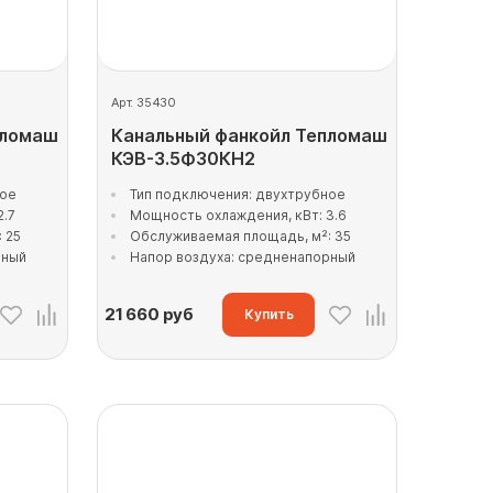
Арт. 35430
пломаш
Канальный фанкойл Тепломаш
КЭВ-3.5Ф30КН2
ное
Тип подключения: двухтрубное
2.7
Мощность охлаждения, кВт: 3.6
 25
Обслуживаемая площадь, м²: 35
рный
Напор воздуха: средненапорный
21 660
руб
Купить