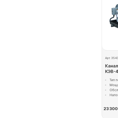
Арт. 354
Канал
КЭВ-
Тип 
Мощн
Обсл
Напо
23 300