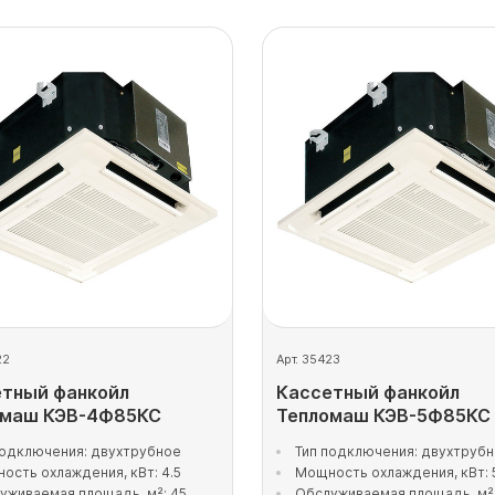
22
Арт. 35423
тный фанкойл
Кассетный фанкойл
омаш КЭВ-4Ф85КС
Тепломаш КЭВ-5Ф85КС
подключения: двухтрубное
Тип подключения: двухтруб
ость охлаждения, кВт: 4.5
Мощность охлаждения, кВт: 
уживаемая площадь, м²: 45
Обслуживаемая площадь, м²: