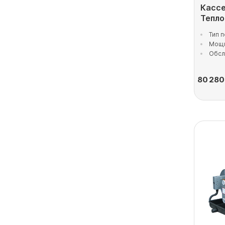
Кассе
Тепл
Тип 
Мощн
Обсл
80 280