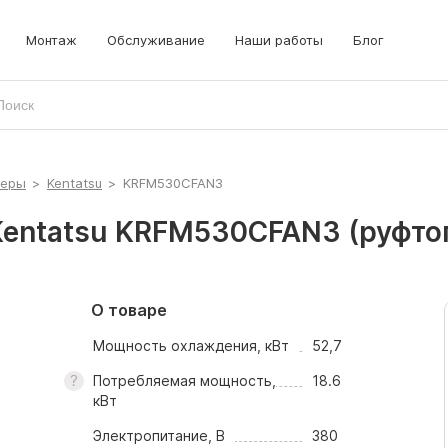
Монтаж
Обслуживание
Наши работы
Блог
неры
>
Kentatsu
>
KRFM530CFAN3
entatsu KRFM530CFAN3 (руфто
О товаре
Мощность охлаждения, кВт
52,7
Потребляемая мощность,
18.6
кВт
Электропитание, В
380