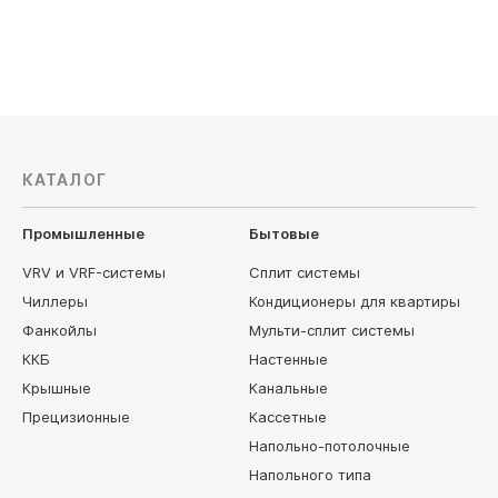
Цена по запросу
Цена по з
КАТАЛОГ
Промышленные
Бытовые
VRV и VRF-системы
Сплит системы
Чиллеры
Кондиционеры для квартиры
Фанкойлы
Мульти-сплит системы
ККБ
Настенные
Крышные
Канальные
Прецизионные
Кассетные
Напольно-потолочные
Напольного типа