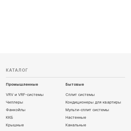
Мощность охлаждения, кВт: 26,0
Мощность 
Обслуживаемая площадь, м²: 260
Обслужив
Вес, кг: 380
Вес, кг: 4
Цена по запросу
Цена по з
КАТАЛОГ
Промышленные
Бытовые
VRV и VRF-системы
Сплит системы
Чиллеры
Кондиционеры для квартиры
Фанкойлы
Мульти-сплит системы
ККБ
Настенные
Крышные
Канальные