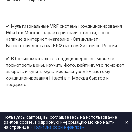
✔ Мультизональные VRF системы кондиционирования
Hitachi в Москве: характеристики, отзывы, фото,
наличие в интернет-магазине «Ситиклимат».
Бесплатная доставка ВРФ систем Хитачи по России.
✔ В большом каталоге кондиционеров вы можете
посмотреть цены, изучить фото, рейтинг, что поможет
выбрать и купить мультизональную VRF систему
кондиционирования Hitachi в г. Москва быстро и
недорого.
Пользуясь сайтом, вы соглашаетесь на использование
×
файлов cookie. Подробную информацию можно найти
Производители vrf систем
на странице
«Политика cookie файлов»
.