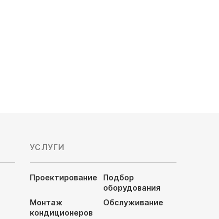
Мощность охлаждения, кВт: 1.7
Обслуживаемая площадь, м²: 17
Напор воздуха: низконапорный
Цена по запросу
УСЛУГИ
Проектирование
Подбор
оборудования
Монтаж
Обслуживание
кондиционеров