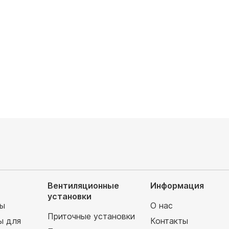
 охлаждения, кВт: 11.2
Мощность охлаждения, кВт: 2.2
аемая площадь, м²: 112
Обслуживаемая площадь, м²: 22
Напор воздуха: низконапорный
запросу
Цена по запросу
Вентиляционные
Информация
установки
мы
О нас
Приточные установки
ы для
Контакты