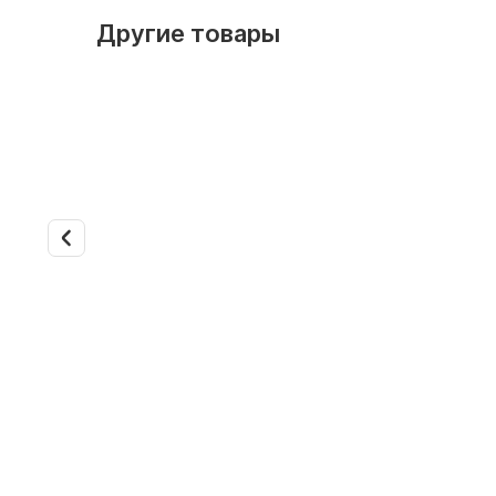
Другие товары
Дилерские скидки
Дилерски
В наличии
Арт. 35613
В наличии
Внутренний блок VRV Daikin
Внутренн
FXFQ80B
FXFQ100