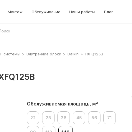
Монтаж
Обслуживание
Наши работы
Блог
RF системы
>
Внутренние блоки
>
Daikin
>
FXFQ125B
FXFQ125B
Обслуживаемая площадь, м²
22
28
36
45
56
71