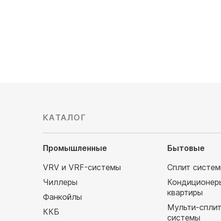
312 000
руб
КАТАЛОГ
Промышленные
Бытовые
VRV и VRF-системы
Сплит систе
Чиллеры
Кондиционер
квартиры
Фанкойлы
Мульти-спли
ККБ
системы