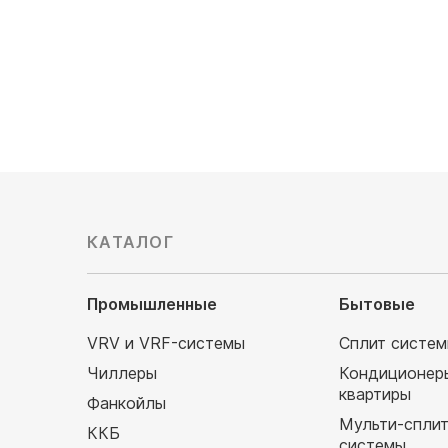
Цена по запросу
Цена по 
КАТАЛОГ
Промышленные
Бытовые
VRV и VRF-системы
Сплит систе
Чиллеры
Кондиционер
квартиры
Фанкойлы
Мульти-спли
ККБ
системы