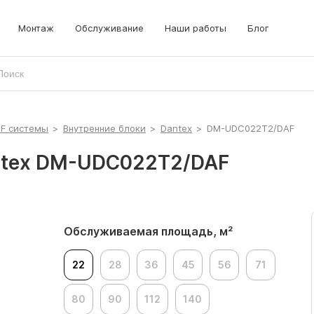
Монтаж
Обслуживание
Наши работы
Блог
RF системы
>
Внутренние блоки
>
Dantex
>
DM-UDC022T2/DAF
ntex DM-UDC022T2/DAF
Обслуживаемая площадь, м²
22
28
36
45
56
71
80
90
112
140